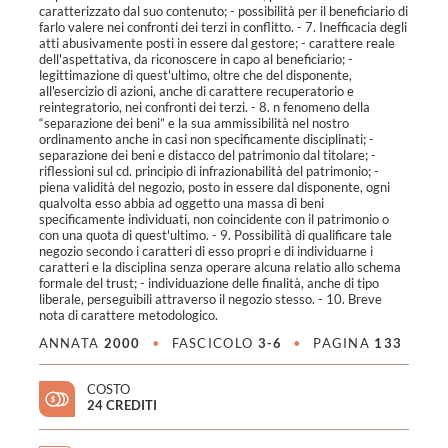
caratterizzato dal suo contenuto; - possibilità per il beneficiario di
farlo valere nei confronti dei terzi in conflitto. - 7. Inefficacia degli
atti abusivamente posti in essere dal gestore; - carattere reale
dell'aspettativa, da riconoscere in capo al beneficiario; -
legittimazione di quest'ultimo, oltre che del disponente,
all'esercizio di azioni, anche di carattere recuperatorio e
reintegratorio, nei confronti dei terzi. - 8. n fenomeno della
“separazione dei beni” e la sua ammissibilità nel nostro
ordinamento anche in casi non specificamente disciplinati; -
separazione dei beni e distacco del patrimonio dal titolare; -
riflessioni sul cd. principio di infrazionabilità del patrimonio; -
piena validità del negozio, posto in essere dal disponente, ogni
qualvolta esso abbia ad oggetto una massa di beni
specificamente individuati, non coincidente con il patrimonio o
con una quota di quest'ultimo. - 9. Possibilità di qualificare tale
negozio secondo i caratteri di esso propri e di individuarne i
caratteri e la disciplina senza operare alcuna relatio allo schema
formale del trust; - individuazione delle finalità, anche di tipo
liberale, perseguibili attraverso il negozio stesso. - 10. Breve
nota di carattere metodologico.
ANNATA
2000
•
FASCICOLO
3-6
•
PAGINA
133
COSTO
24 CREDITI