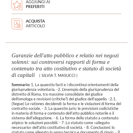
AGGIUNGI AI
PREFERITI
ACQUISTA
ARTICOLO
Garanzie dell'atto pubblico e relatio nei negozi
solenni: sui controversi rapporti di forma e
contenuto tra atto costitutivo e statuto di società
di capitali
(
SILVIA T. MASUCCI
)
Sommario:
1. La quaestio facti e i discontinui orientamenti della
giurisprudenza volontaria. -2. L'esempio della giurisprudenza del
distretto di Roma, tra massime consolidate del giudice
dell'omologa e revisioni (critiche?) del giudice dell'appello. -2.1.
(Segue) Le rationes decidendi: la forma e le violazioni di forma del
contratto sociale. - 3. La quaestio juris: le previsioni codicistiche
in materia di forma e contenuto dell'atto pubblico notarile e il
sistema dell'allegazione. - 6. La forma dello statuto a contenuto
atipico: le soluzioni possibili. - 7. Lo statuto come «allegato
necessario» dell'atto costitutivo di società. - 8. Conclusioni: lo
statuto come allegato in senso tecnico e documento di rinvio. - 9.