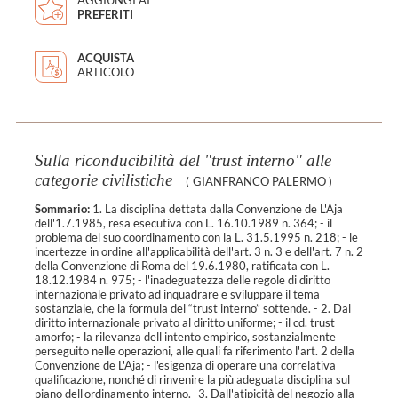
PREFERITI
ACQUISTA
ARTICOLO
Sulla riconducibilità del "trust interno" alle
categorie civilistiche
(
GIANFRANCO PALERMO
)
Sommario:
1. La disciplina dettata dalla Convenzione de L'Aja
dell'1.7.1985, resa esecutiva con L. 16.10.1989 n. 364; - il
problema del suo coordinamento con la L. 31.5.1995 n. 218; - le
incertezze in ordine all'applicabilità dell'art. 3 n. 3 e dell'art. 7 n. 2
della Convenzione di Roma del 19.6.1980, ratificata con L.
18.12.1984 n. 975; - l'inadeguatezza delle regole di diritto
internazionale privato ad inquadrare e sviluppare il tema
sostanziale, che la formula del “trust interno” sottende. - 2. Dal
diritto internazionale privato al diritto uniforme; - il cd. trust
amorfo; - la rilevanza dell'intento empirico, sostanzialmente
perseguito nelle operazioni, alle quali fa riferimento l'art. 2 della
Convenzione de L'Aja; - l'esigenza di operare una correlativa
qualificazione, nonché di rinvenire la più adeguata disciplina sul
piano dell'ordinamento interno. -3. Dall'atipicità del negozio alla