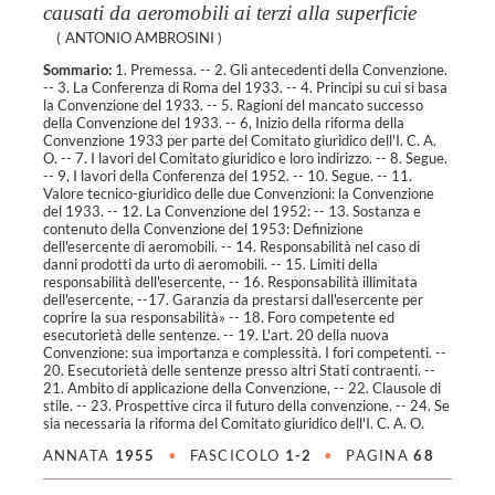
causati da aeromobili ai terzi alla superficie
(
ANTONIO AMBROSINI
)
Sommario:
1. Premessa. -- 2. Gli antecedenti della Convenzione.
-- 3. La Conferenza di Roma del 1933. -- 4. Principi su cui si basa
la Convenzione del 1933. -- 5. Ragioni del mancato successo
della Convenzione del 1933. -- 6, Inizio della riforma della
Convenzione 1933 per parte del Comitato giuridico dell'I. C. A.
O. -- 7. I lavori del Comitato giuridico e loro indirizzo. -- 8. Segue.
-- 9, I lavori della Conferenza del 1952. -- 10. Segue. -- 11.
Valore tecnico-giuridico delle due Convenzioni: la Convenzione
del 1933. -- 12. La Convenzione del 1952: -- 13. Sostanza e
contenuto della Convenzione del 1953: Definizione
dell'esercente di aeromobili. -- 14. Responsabilità nel caso di
danni prodotti da urto di aeromobili. -- 15. Limiti della
responsabilità dell'esercente, -- 16. Responsabilità illimitata
dell'esercente, --17. Garanzia da prestarsi dall'esercente per
coprire la sua responsabilità» -- 18. Foro competente ed
esecutorietà delle sentenze. -- 19. L'art. 20 della nuova
Convenzione: sua importanza e complessità. I fori competenti. --
20. Esecutorietà delle sentenze presso altri Stati contraenti. --
21. Ambito di applicazione della Convenzione, -- 22. Clausole di
stile. -- 23. Prospettive circa il futuro della convenzione. -- 24. Se
sia necessaria la riforma del Comitato giuridico dell'I. C. A. O.
ANNATA
1955
•
FASCICOLO
1-2
•
PAGINA
68