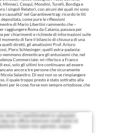
 Minneci, Cesqui, Mondini, Turelli, Bordiga e
o i singoli Relatori, con alcuni dei quali mi sono
e causalità” nel Garantievertrag; ricordo le liti
 depositata, come pure le riflessioni
; mentre di Mario Libertini rammento che –
, per raggiungere Roma da Catania, passava per
 per chiarimenti e richieste di informazioni sulle
 il momento di fare il bilancio di chiusura di una
 quelli diretti, gli amatissimi Prof. Arturo
ossi, Piero Schlesinger; quelli extra-padania:
so nemmeno dimenticare gli entusiasmi che, nel
sprudenza Commerciale: mi riferisco a Franco
essi, solo gli ultimi tre continuano ad essere
”. Mancano ancora tre persone che sicuramente
 Nicola Salanitro. Di essi non so se rimpiangere
o, il quale troppo presto è stato sottratto alla
ndomi per le cose, forse non sempre ortodosse, che