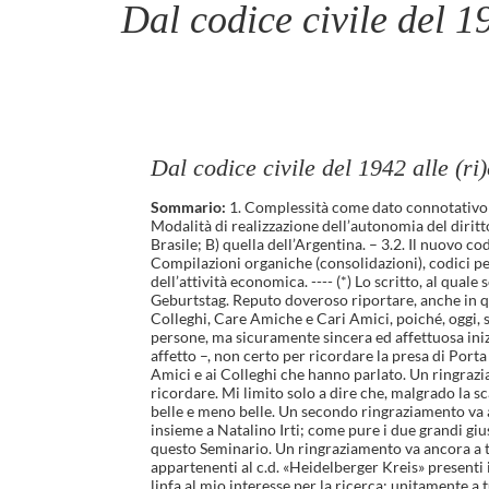
Dal codice civile del 19
Dal codice civile del 1942 alle (ri
Sommario:
1. Complessità come dato connotativo d
Modalità di realizzazione dell’autonomia del diritto 
Brasile; B) quella dell’Argentina. – 3.2. Il nuovo 
Compilazioni organiche (consolidazioni), codici per p
dell’attività economica. ---- (*) Lo scritto, al qual
Geburtstag. Reputo doveroso riportare, anche in que
Colleghi, Care Amiche e Cari Amici, poiché, oggi, 
persone, ma sicuramente sincera ed affettuosa ini
affetto –, non certo per ricordare la presa di Port
Amici e ai Colleghi che hanno parlato. Un ringrazia
ricordare. Mi limito solo a dire che, malgrado la sc
belle e meno belle. Un secondo ringraziamento va a
insieme a Natalino Irti; come pure i due grandi gi
questo Seminario. Un ringraziamento va ancora a tut
appartenenti al c.d. «Heidelberger Kreis» presenti
linfa al mio interesse per la ricerca; unitamente a