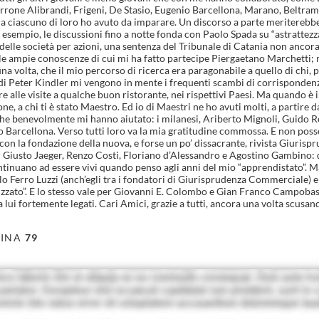
one Alibrandi, Frigeni, De Stasio, Eugenio Barcellona, Marano, Beltrami,
a ciascuno di loro ho avuto da imparare. Un discorso a parte meriterebber
sempio, le discussioni fino a notte fonda con Paolo Spada su “astrattezza 
delle società per azioni, una sentenza del Tribunale di Catania non ancora
 e le ampie conoscenze di cui mi ha fatto partecipe Piergaetano Marchetti
una volta, che il mio percorso di ricerca era paragonabile a quello di chi
di Peter Kindler mi vengono in mente i frequenti scambi di corrispondenza
ltre alle visite a qualche buon ristorante, nei rispettivi Paesi. Ma quando è
e, a chi ti è stato Maestro. Ed io di Maestri ne ho avuti molti, a partire da
i che benevolmente mi hanno aiutato: i milanesi, Ariberto Mignoli, Guido R
 Barcellona. Verso tutti loro va la mia gratitudine commossa. E non pos
 con la fondazione della nuova, e forse un po’ dissacrante, rivista Giuri
Giusto Jaeger, Renzo Costi, Floriano d’Alessandro e Agostino Gambino: di 
e, continuano ad essere vivi quando penso agli anni del mio “apprendistato
lo Ferro Luzzi (anch’egli tra i fondatori di Giurisprudenza Commerciale) e
alizzato”. E lo stesso vale per Giovanni E. Colombo e Gian Franco Campobass
 lui fortemente legati. Cari Amici, grazie a tutti, ancora una volta scusa
INA
79