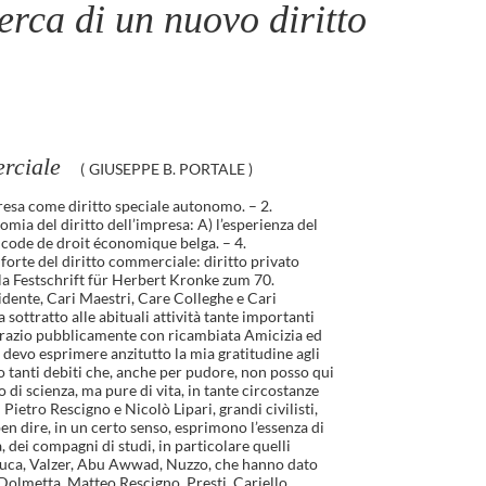
cerca di un nuovo diritto
erciale
(
GIUSEPPE B. PORTALE
)
resa come diritto speciale autonomo. – 2.
nomia del diritto dell’impresa: A) l’esperienza del
l code de droit économique belga. – 4.
o forte del diritto commerciale: diritto privato
 alla Festschrift für Herbert Kronke zum 70.
sidente, Cari Maestri, Care Colleghe e Cari
ottratto alle abituali attività tante importanti
ngrazio pubblicamente con ricambiata Amicizia ed
 devo esprimere anzitutto la mia gratitudine agli
ho tanti debiti che, anche per pudore, non posso qui
 di scienza, ma pure di vita, in tante circostanze
ietro Rescigno e Nicolò Lipari, grandi civilisti,
en dire, in un certo senso, esprimono l’essenza di
 dei compagni di studi, in particolare quelli
de Luca, Valzer, Abu Awwad, Nuzzo, che hanno dato
 Dolmetta, Matteo Rescigno, Presti, Cariello,