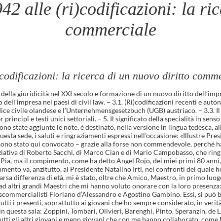
42 alle (ri)codificazioni: la ri
commerciale
)codificazioni: la ricerca di un nuovo diritto comm
ella giuridicità nel XXI secolo e formazione di un nuovo diritto dell’imp
dell’impresa nei paesi di civil law. – 3.1. (Ri)codificazioni recenti e auto
codice civile olandese e l’Unternehmensgesetzbuch (UGB) austriaco. – 3.3. I
rincipî e testi unici settoriali. – 5. Il significato della specialità in sens
e sono state aggiunte le note, è destinato, nella versione in lingua tedesca,
sta sede, i saluti e ringraziamenti espressi nell’occasione: «Illustre Pre
sono stato qui convocato – grazie alla forse non commendevole, perché ha s
ziativa di Roberto Sacchi, di Marco Cian e di Mario Campobasso, che ri
a Pia, ma il compimento, come ha detto Angel Rojo, dei miei primi 80 anni,
mento va, anzitutto, al Presidente Natalino Irti, nei confronti del quale 
arsa differenza di età, mi è stato, oltre che Amico, Maestro, in primo luogo
d altri grandi Maestri che mi hanno voluto onorare con la loro presenza: P
uscommercialisti Floriano d’Alessandro e Agostino Gambino. Essi, si può b
ti i presenti, soprattutto ai giovani che ho sempre considerato, in verità,
 in questa sala: Zoppini, Tombari, Olivieri, Barenghi, Pinto, Speranzin, 
 tutti gli altri giovani e meno giovani che con me hanno collaborato, come