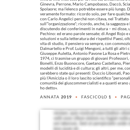
Ginevra, Perrone, Mario Campobasso, Daccò, Sciarr
Spolaore; ma l’elenco potrebbe essere più lungo. D
veramente formato: ricordo solo, per fare qualche e
con Carlo Angelici perché non citava, nel Trattato 
sull’“organizzazione”; ricordo, anche, la saggezza
discutendo dei conferimenti in natura – mi disse, 
Pechino: ed erano parole sensate; di Angel Rojo e 
soluzioni e sulla letteratura dei rispettivi Paesi, o
vita di studio, il pensiero va sempre, con commozion
Dalmartello e Prof. Luigi Mengoni, a tutti gli altr
Giuseppe Auletta, Antonio Pavone La Rosa e Pietro
1974, ci trasmise un gruppo di giovani Professori,
Bonelli, Enzo Buonocore, Gaetano Castellano, Pier 
modelli di lucidità e di cultura; gli altri, per m
sarebbero state qui presenti: Duccio Libonati, Pao
più l’Amicizia o il loro lascito scientifico “person
comunità dei giuscommercialisti e a quanti erano a
ho detto».
ANNATA
2019
•
FASCICOLO
1
•
PAG