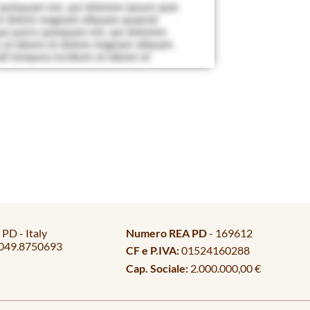
PD - Italy
Numero REA PD
- 169612
049.8750693
CF e P.IVA:
01524160288
Cap. Sociale:
2.000.000,00 €