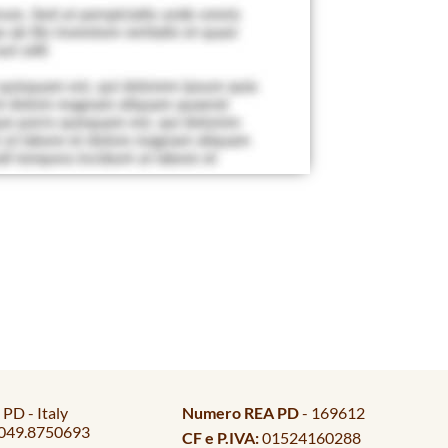
PD - Italy
Numero REA PD
- 169612
049.8750693
CF e P.IVA:
01524160288