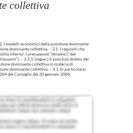
e collettiva
 2.2. I modelli economici della posizione dominante
zione dominante collettiva. – 3.1. I requisiti che
ilità interna”. I presupposti “dinamici” del
dissuasivi”). – 3.3.3. (segue:) Il punctum dolens dei
sizione dominante collettiva in materia di
ione dominante collettiva. – 4.1. In particolare:
9/2004 del Consiglio del 20 gennaio 2004.