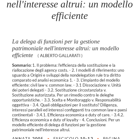
nell'interesse altrui: un modello
efficiente
La delega di funzioni per la gestione
patrimoniale nell'interesse altrui: un modello
efficiente
(
ALBERTO GALLARATI
)
Sommario:
1. Il problema: l'efficienza della sostituzione e la
riallocazione degli agency costs. - 2. I modelli di riferimento: uno
sguardo a Origini e sviluppi della nondelegation rule tra diritto
comparato ed analisi economica 1. - 3. L'impianto del modello
efficiente: civil law v. common law. - 3.1 Dissociazione v. Unità
dei poteri delegati - 3.2. Sostituzione circostanziata v.
Sostituzione autorizzata. Per un rimedio contro le deleghe
opportunistiche. - 3.3. Scelta e Monitoraggio v. Responsabilità
oggettiva - 3.4. Quali obbligazioni per il sostituto? Diligenza,
interessi paralleli ed interessi configgenti tra common law e paesi
continentali - 3.4.1. Efficienza economica e duty of care. - 3.4.2.
Efficienza economica e duty of loyalty - 4. Conclusioni. Per un
modello efficiente di delega di funzioni per la gestione
patrimoniale nell'interesse altrui.
ANNATA
2005
•
FASCICOLO
10-12
•
PAGINA