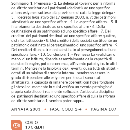
Sommario:
1. Premessa - 2. La delega al governo per la riforma
del diritto societario e i patrimoni «dedicati» ad uno specifico
affare: esigenze sottese alla previsione di cui alla legge delega -
3. Il decreto legislativo del 17 gennaio 2003, n. 7: dei patrimoni
«destinati» ad uno specifico affare - 4. Lo «specifico affare» - 5. Il
finanziamento destinato ad uno specifico affare - 6. Della
destinazione di un patrimonio ad uno specifico affare - 7. Dei
creditori dei patrimoni destinati ad uno specifico affare: quattro,
distinte, fattispecie - 8. Dei creditori della società costituente un
patrimonio destinato al perseguimento di uno specifico affare - 9.
Dei creditori di un patrimonio destinato al perseguimento di uno
specifico affare. - 10. Conclusioni. 1. - Premessa La «validità», o
meno, di un istituto, dipende essenzialmente dalla capacità di
questo di reagire, poi con coerenza, all'evento patologico. In altri
termini. Mentre nella fisiologia degli eventi, quasi tutti gli istituti -
dotati di un minimo di armonia interna - sembrano essere in
grado di rispondere alle esigenze per le quali sono stati
strutturati, la capacità di rimanere coerenti con l'idea fondante
gli stessi nel momento in cui si verifica un evento patologico è
propria solo di quelli realmente «efficaci». L'articolata disciplina
dei patrimoni destinati ad uno specifico affare di cui alla riforma
del diritto societario 1, sembra poter rappr...
ANNATA
2003
•
FASCICOLO
1-4
•
PAGINA
107
COSTO
13 CREDITI