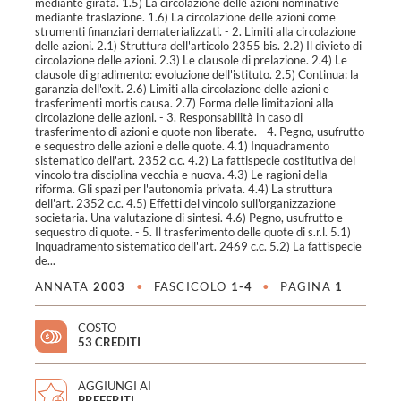
mediante girata. 1.5) La circolazione delle azioni nominative
mediante traslazione. 1.6) La circolazione delle azioni come
strumenti finanziari dematerializzati. - 2. Limiti alla circolazione
delle azioni. 2.1) Struttura dell'articolo 2355 bis. 2.2) Il divieto di
circolazione delle azioni. 2.3) Le clausole di prelazione. 2.4) Le
clausole di gradimento: evoluzione dell'istituto. 2.5) Continua: la
garanzia dell'exit. 2.6) Limiti alla circolazione delle azioni e
trasferimenti mortis causa. 2.7) Forma delle limitazioni alla
circolazione delle azioni. - 3. Responsabilità in caso di
trasferimento di azioni e quote non liberate. - 4. Pegno, usufrutto
e sequestro delle azioni e delle quote. 4.1) Inquadramento
sistematico dell'art. 2352 c.c. 4.2) La fattispecie costitutiva del
vincolo tra disciplina vecchia e nuova. 4.3) Le ragioni della
riforma. Gli spazi per l'autonomia privata. 4.4) La struttura
dell'art. 2352 c.c. 4.5) Effetti del vincolo sull'organizzazione
societaria. Una valutazione di sintesi. 4.6) Pegno, usufrutto e
sequestro di quote. - 5. Il trasferimento delle quote di s.r.l. 5.1)
Inquadramento sistematico dell'art. 2469 c.c. 5.2) La fattispecie
de...
ANNATA
2003
•
FASCICOLO
1-4
•
PAGINA
1
COSTO
53 CREDITI
AGGIUNGI AI
PREFERITI