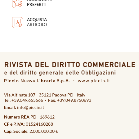
PREFERITI
ACQUISTA
ARTICOLO
Piccin Nuova Libraria S.p.A. ·
www.piccin.it
Via Altinate 107 - 35121 Padova PD - Italy
Tel.
+39.049.655566 ·
Fax.
+39.049.8750693
Email:
info@piccin.it
Numero REA PD
- 169612
CF e P.IVA:
01524160288
Cap. Sociale:
2.000.000,00 €