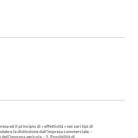
 ed il principio di « effettività » nei vari tipi di
endale e la distinzione dall'impresa commerciale. -
dell'impresa agricola. - 5. Possibilità di