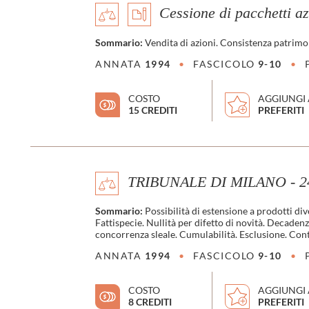
Cessione di pacchetti az
Sommario:
Vendita di azioni. Consistenza patrimon
ANNATA
1994
•
FASCICOLO
9-10
•
COSTO
AGGIUNGI 
15 CREDITI
PREFERITI
TRIBUNALE DI MILANO - 24
Sommario:
Possibilità di estensione a prodotti div
Fattispecie. Nullità per difetto di novità. Decaden
concorrenza sleale. Cumulabilità. Esclusione. Cont
ANNATA
1994
•
FASCICOLO
9-10
•
COSTO
AGGIUNGI 
8 CREDITI
PREFERITI