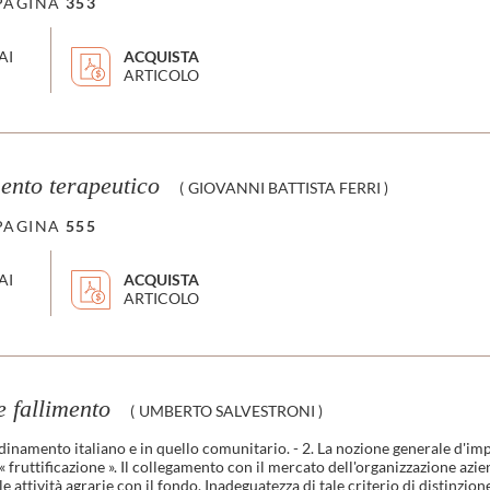
PAGINA
353
AI
ACQUISTA
ARTICOLO
ento terapeutico
(
GIOVANNI BATTISTA FERRI
)
PAGINA
555
AI
ACQUISTA
ARTICOLO
e fallimento
(
UMBERTO SALVESTRONI
)
inamento italiano e in quello comunitario. - 2. La nozione generale d'impresa
e « fruttificazione ». Il collegamento con il mercato dell'organizzazione azi
attività agrarie con il fondo. Inadeguatezza di tale criterio di distinzione 