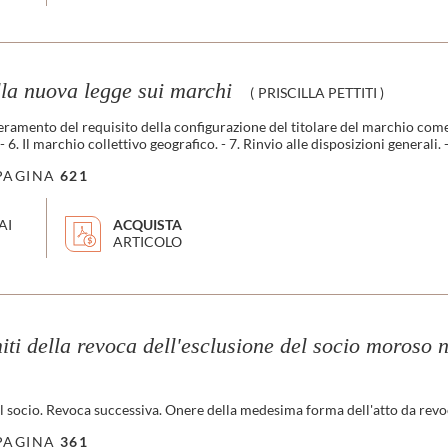
lla nuova legge sui marchi
(
PRISCILLA PETTITI
)
superamento del requisito della configurazione del titolare del marchio come 
- 6. Il marchio collettivo geografico. - 7. Rinvio alle disposizioni generali. 
PAGINA
621
AI
ACQUISTA
ARTICOLO
imiti della revoca dell'esclusione del socio moroso 
l socio. Revoca successiva. Onere della medesima forma dell'atto da revoc
PAGINA
361