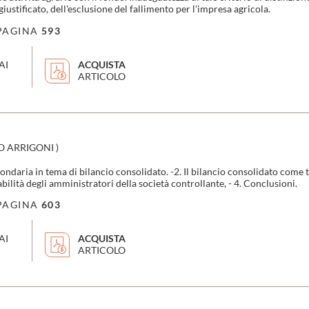
iustificato, dell'esclusione del fallimento per l'impresa agricola.
PAGINA
593
AI
ACQUISTA
ARTICOLO
O ARRIGONI
)
daria in tema di bilancio consolidato. -2. Il bilancio consolidato come te
sabilità degli amministratori della società controllante, - 4. Conclusioni.
PAGINA
603
AI
ACQUISTA
ARTICOLO