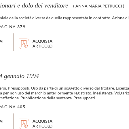
ionari e dolo del venditore
(
ANNA MARIA PETRUCCI
)
iale della società diversa da quella rappresentata in contratto. Azione d
PAGINA
379
AI
ACQUISTA
ARTICOLO
 gennaio 1994
ersi. Presupposti. Uso da parte di un soggetto diverso dal titolare. Licenz
za per non uso del marchio anteriormente registrato. Inesistenza. Volgariz
raffazione. Pubblicazione della sentenza. Presupposti.
PAGINA
405
AI
ACQUISTA
ARTICOLO