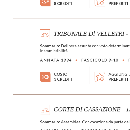
8 CREDITI
PREFERITI
TRIBUNALE Dl VELLETRI - 2
Sommario:
Delibera assunta con voto determinante 
Inammissibilità.
ANNATA
1994
•
FASCICOLO
9-10
•
COSTO
AGGIUNGI 
3 CREDITI
PREFERITI
CORTE DI CASSAZIONE - 15 
Sommario:
Assemblea. Convocazione da parte del P