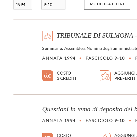
MODIFICA FILTRI
1994
9-10
TRIBUNALE DI SULMONA - 
Sommario:
Assemblea. Nomina degli amministrato
ANNATA
1994
•
FASCICOLO
9-10
•
COSTO
AGGIUNGI 
3 CREDITI
PREFERITI
Questioni in tema di deposito del bi
ANNATA
1994
•
FASCICOLO
9-10
•
COSTO
AGGIUNGI 