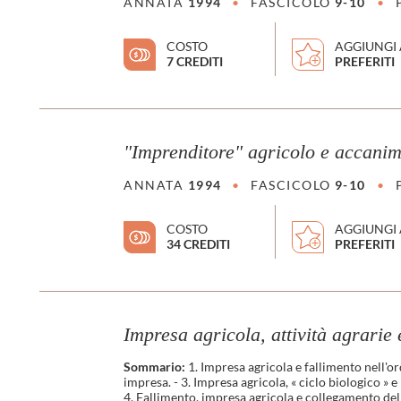
ANNATA
1994
•
FASCICOLO
9-10
•
COSTO
AGGIUNGI 
7 CREDITI
PREFERITI
"Imprenditore" agricolo e accanim
ANNATA
1994
•
FASCICOLO
9-10
•
COSTO
AGGIUNGI 
34 CREDITI
PREFERITI
Impresa agricola, attività agrarie 
Sommario:
1. Impresa agricola e fallimento nell'ord
impresa. - 3. Impresa agricola, « ciclo biologico » 
4. Fallimento, impresa agricola e collegamento delle 