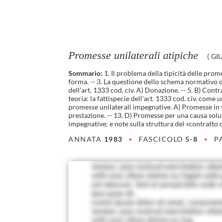
Promesse unilaterali atipiche
(
GI
Sommario:
1. Il problema della tipicità delle prome
forma. -- 3. La questione dello schema normativo di 
dell'art. 1333 cod. civ. A) Donazione. -- 5. B) Contr
teoria: la fattispecie dell'art. 1333 cod. civ. come
promesse unilaterali impegnative. A) Promesse in v
prestazione. -- 13. D) Promesse per una causa solut
impegnative; e note sulla struttura del «contratto
ANNATA
1983
•
FASCICOLO
5-8
•
P