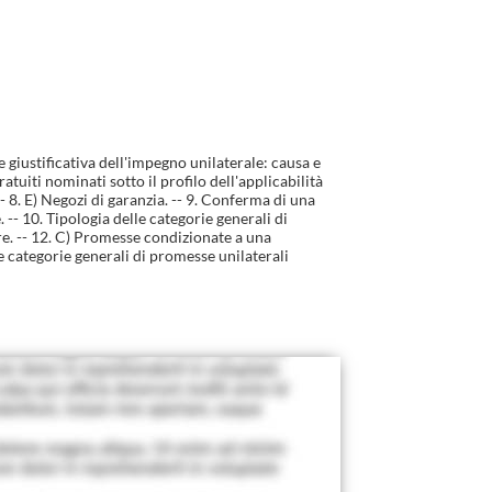
ne giustificativa dell'impegno unilaterale: causa e
tuiti nominati sotto il profilo dell'applicabilità
 -- 8. E) Negozi di garanzia. -- 9. Conferma di una
 -- 10. Tipologia delle categorie generali di
re. -- 12. C) Promesse condizionate a una
e categorie generali di promesse unilaterali