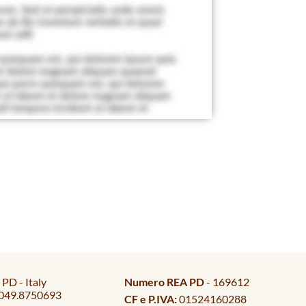
PD - Italy
Numero REA PD
- 169612
049.8750693
CF e P.IVA:
01524160288