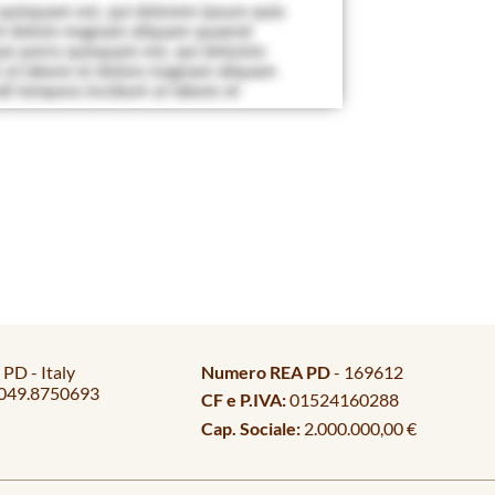
PD - Italy
Numero REA PD
- 169612
049.8750693
CF e P.IVA:
01524160288
Cap. Sociale:
2.000.000,00 €