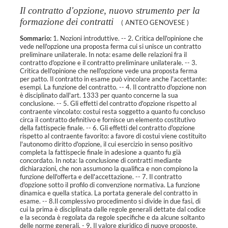
Il contratto d'opzione, nuovo strumento per la
formazione dei contratti
(
ANTEO GENOVESE
)
Sommario:
1. Nozioni introduttive. -- 2. Critica dell'opinione che
vede nell'opzione una proposta ferma cui si unisce un contratto
preliminare unilaterale. In nota: esame delle relazioni fra il
contratto d'opzione e il contratto preliminare unilaterale. -- 3.
Critica dell'opinione che nell'opzione vede una proposta ferma
per patto. Il contratto in esame può vincolare anche l'accettante:
esempi. La funzione del contratto. -- 4. Il contratto d'opzione non
è disciplinato dall'art. 1333 per quanto concerne la sua
conclusione. -- 5. Gli effetti del contratto d'opzione rispetto al
contraente vincolato: costui resta soggetto a quanto fu concluso
circa il contratto definitivo e fornisce un elemento costitutivo
della fattispecie finale. -- 6. Gli effetti del contratto d'opzione
rispetto al contraente favorito: a favore di costui viene costituito
l'autonomo diritto d'opzione, il cui esercizio in senso positivo
completa la fattispecie finale in adesione a quanto fu già
concordato. In nota: la conclusione di contratti mediante
dichiarazioni, che non assumono la qualifica e non compiono la
funzione dell'offerta e dell'accettazione. -- 7. Il contratto
d'opzione sotto il profilo di convenzione normativa. La funzione
dinamica e quella statica. La portata generale del contratto in
esame. -- 8.Il complessivo procedimento si divide in due fasi, di
cui la prima è disciplinata dalle regole generali dettate dal codice
e la seconda è regolata da regole specifiche e da alcune soltanto
delle norme generali. - 9. Il valore giuridico di nuove proposte,