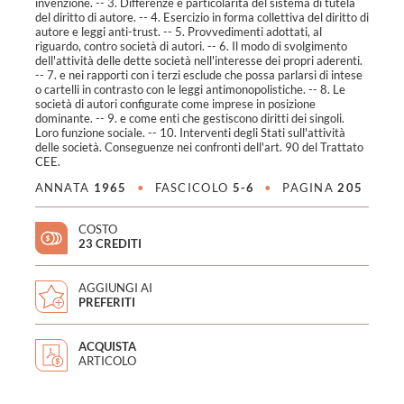
invenzione. -- 3. Differenze e particolarità del sistema di tutela
del diritto di autore. -- 4. Esercizio in forma collettiva del diritto di
autore e leggi anti-trust. -- 5. Provvedimenti adottati, al
riguardo, contro società di autori. -- 6. Il modo di svolgimento
dell'attività delle dette società nell'interesse dei propri aderenti.
-- 7. e nei rapporti con i terzi esclude che possa parlarsi di intese
o cartelli in contrasto con le leggi antimonopolistiche. -- 8. Le
società di autori configurate come imprese in posizione
dominante. -- 9. e come enti che gestiscono diritti dei singoli.
Loro funzione sociale. -- 10. Interventi degli Stati sull'attività
delle società. Conseguenze nei confronti dell'art. 90 del Trattato
CEE.
ANNATA
1965
•
FASCICOLO
5-6
•
PAGINA
205
COSTO
23 CREDITI
AGGIUNGI AI
PREFERITI
ACQUISTA
ARTICOLO