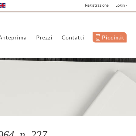
Registrazione
|
Login ›
Anteprima
Prezzi
Contatti
Piccin.it
64, n. 227