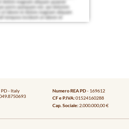
PD - Italy
Numero REA PD
- 169612
049.8750693
CF e P.IVA:
01524160288
Cap. Sociale:
2.000.000,00 €