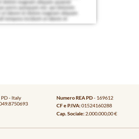
PD - Italy
Numero REA PD
- 169612
049.8750693
CF e P.IVA:
01524160288
Cap. Sociale:
2.000.000,00 €