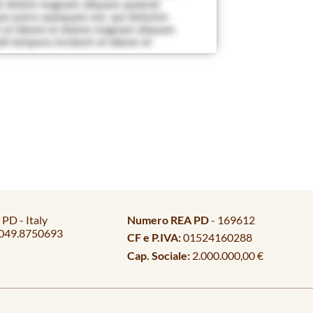
PD - Italy
Numero REA PD
- 169612
049.8750693
CF e P.IVA:
01524160288
Cap. Sociale:
2.000.000,00 €