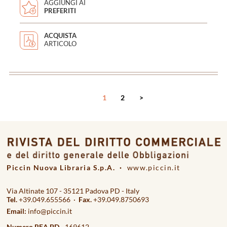
AGGIUNGI AI
PREFERITI
ACQUISTA
ARTICOLO
<
1
2
>
Piccin Nuova Libraria S.p.A. ·
www.piccin.it
Via Altinate 107 - 35121 Padova PD - Italy
Tel.
+39.049.655566 ·
Fax.
+39.049.8750693
Email:
info@piccin.it
Numero REA PD
- 169612