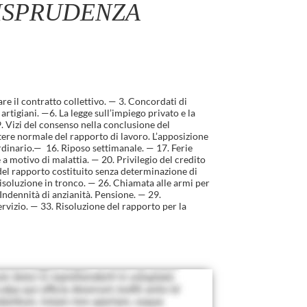
RISPRUDENZA
e il contratto collettivo. — 3. Concordati di
artigiani. —6. La legge sull’impiego privato e la
 Vizi del consenso nella conclusione del
ttere normale del rapporto di lavoro. L’apposizione
ordinario.— 16. Riposo settimanale. — 17. Ferie
e a motivo di malattia. — 20. Privilegio del credito
del rapporto costituito senza determinazione di
risoluzione in tronco. — 26. Chiamata alle armi per
Indennità di anzianità. Pensione. — 29.
rvizio. — 33. Risoluzione del rapporto per la