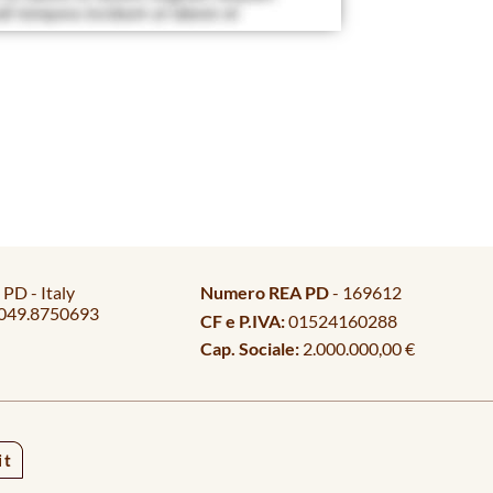
PD - Italy
Numero REA PD
- 169612
049.8750693
CF e P.IVA:
01524160288
Cap. Sociale:
2.000.000,00 €
it