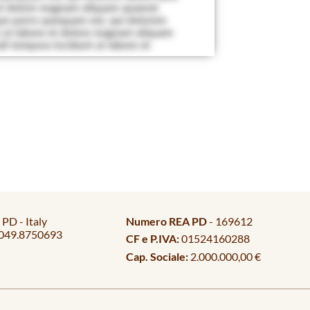
PD - Italy
Numero REA PD
- 169612
049.8750693
CF e P.IVA:
01524160288
Cap. Sociale:
2.000.000,00 €