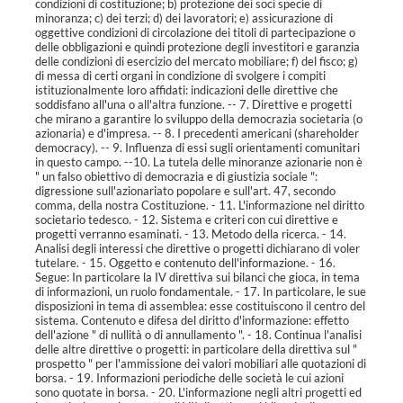
condizioni di costituzione; b) protezione dei soci specie di
minoranza; c) dei terzi; d) dei lavoratori; e) assicurazione di
oggettive condizioni di circolazione dei titoli di partecipazione o
delle obbligazioni e quindi protezione degli investitori e garanzia
delle condizioni di esercizio del mercato mobiliare; f) del fisco; g)
di messa di certi organi in condizione di svolgere i compiti
istituzionalmente loro affidati: indicazioni delle direttive che
soddisfano all'una o all'altra funzione. -- 7. Direttive e progetti
che mirano a garantire lo sviluppo della democrazia societaria (o
azionaria) e d'impresa. -- 8. I precedenti americani (shareholder
democracy). -- 9. Influenza di essi sugli orientamenti comunitari
in questo campo. --10. La tutela delle minoranze azionarie non è
" un falso obiettivo di democrazia e di giustizia sociale ":
digressione sull'azionariato popolare e sull'art. 47, secondo
comma, della nostra Costituzione. - 11. L'informazione nel diritto
societario tedesco. - 12. Sistema e criteri con cui direttive e
progetti verranno esaminati. - 13. Metodo della ricerca. - 14.
Analisi degli interessi che direttive o progetti dichiarano di voler
tutelare. - 15. Oggetto e contenuto dell'informazione. - 16.
Segue: In particolare la IV direttiva sui bilanci che gioca, in tema
di informazioni, un ruolo fondamentale. - 17. In particolare, le sue
disposizioni in tema di assemblea: esse costituiscono il centro del
sistema. Contenuto e difesa del diritto d'informazione: effetto
dell'azione " di nullità o di annullamento ". - 18. Continua l'analisi
delle altre direttive o progetti: in particolare della direttiva sul "
prospetto " per l'ammissione dei valori mobiliari alle quotazioni di
borsa. - 19. Informazioni periodiche delle società le cui azioni
sono quotate in borsa. - 20. L'informazione negli altri progetti ed